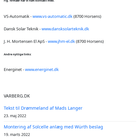
Flg. firmaer har vi haft kontakt med.
VS-Automatik -
www.vs-automatic.dk
(8700 Horsens)
Dansk Solar Teknik -
www.dansksolarteknik.dk
J. H. Mortensen El ApS -
www.jhm-el.dk
(8700 Horsens)
Andre nyttige links:
Energinet -
www.energinet.dk
VARBERG.DK
Tekst til Drømmeland af Mads Langer
23. maj 2022
Montering af Solcelle anlæg med Würth beslag
19. marts 2022