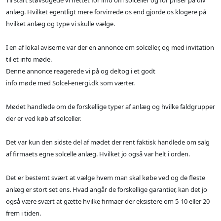
Til start støvsugede vi nettet for info om solceller og for priser på div
anlæg. Hvilket egentligt mere forvirrede os end gjorde os klogere på
hvilket anlæg og type vi skulle vælge.
I en af lokal aviserne var der en annonce om solceller, og med invitation
til et info møde.
Denne annonce reagerede vi på og deltog i et godt
info møde med Solcel-energi.dk som værter.
Mødet handlede om de forskellige typer af anlæg og hvilke faldgrupper
der er ved køb af solceller.
Det var kun den sidste del af mødet der rent faktisk handlede om salg
af firmaets egne solcelle anlæg. Hvilket jo også var helt i orden.
Det er bestemt svært at vælge hvem man skal købe ved og de fleste
anlæg er stort set ens. Hvad angår de forskellige garantier, kan det jo
også være svært at gætte hvilke firmaer der eksistere om 5-10 eller 20
frem i tiden.